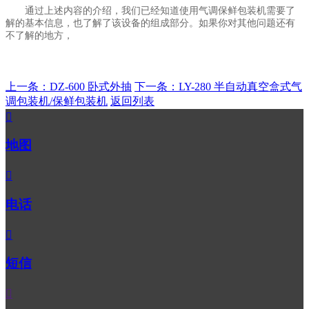
通过上述内容的介绍，我们已经知道使用气调保鲜包装机需要了
解的基本信息，也了解了该设备的组成部分。如果你对其他问题还有
不了解的地方，
上一条：DZ-600 卧式外抽
下一条：LY-280 半自动真空盒式气
调包装机/保鲜包装机
返回列表

地图

电话

短信
