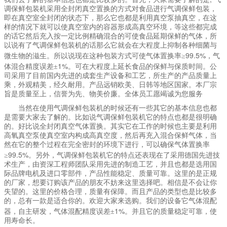
调保鲜包装机采用全封闭真空置换的方式对食品进行气调保鲜包装，
即在真空室全封闭的状态下，那么它也都是利用真空泵抽真空，在这
样的情况下就可以使真空室内的容器形成高真空环境，等这些都完成
的话它然后充入按一定比例精确混合的可使食品延期保鲜的气体，所
以说有了气调保鲜包装机的话那么它就会在大程度上抑制各种细菌与
99.5%
微生物的滋生。所以说现在这种包装方式可使气体置换率≥
，气
1%
体混合精度误差±
。可在大程度上延长食品的保鲜与保质时间。公
司采用了目前国内先进的成套生产设备和工艺，所生产的产品质量上
乘，外观精美，经久耐用。产品远销欧美、日韩等地区国家。本厂宗
旨是质量至上，信誉为先、物美价廉。全体员工愿竭诚为您服务
当然在使用气调保鲜包装机的时候还有一些其它的基本信息也都
是需要大家去了解的。比如说气调保鲜包装机它的特点也都是很明确
的。好比说全封闭真空气体置换。其实它在工作的时候也主要是利用
高氧真空泵使真空室内构成高真空度，然后再充入混合保鲜气体，当
然在它的整个过程在完全密封的环境下进行，可以确保气体置换率
99.5%
≥
。另外，气调保鲜包装机它的特点还表现在了采用德国先进技
术生产，由资深工程师团队采用先进的制造工艺，并且也都是选用国
际品牌电机及进口零部件，产品性能稳定、质量可靠。这里的是正规
的厂家，想要订购该产品的朋友不妨来这里选择吧。相信是不会让你
失望的。这里的价格合理，质量有保障。而且产品的类型也是比较多
的，总有一款是适合你的。欢迎大家来选购。我们的设备它气体混配
1%
器，自主研发，气体混配精度误差±
。并且它的质量稳定可靠，使
用寿命长。